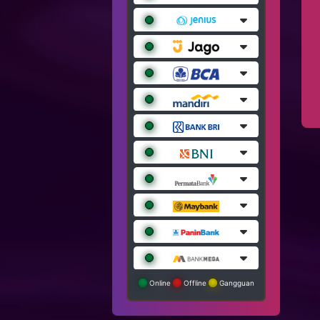
Online
Offline
Gangguan