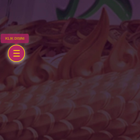
KLIK DISINI