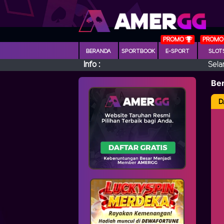
PROMO
PROM
BERANDA
SPORTBOOK
E-SPORT
SLOT
Info :
Selamat Datang Di Situs Game Ter
Be
D