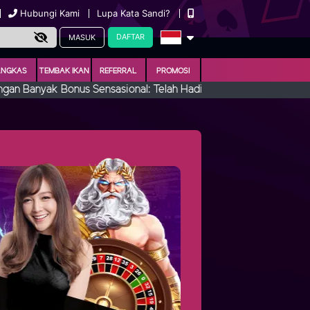
Hubungi Kami
Lupa Kata Sandi?
DAFTAR
ANGKAS
TEMBAK IKAN
REFERRAL
PROMOSI
 Telah Hadir minigames terbaru GameCuan Eksklusif hanya di A