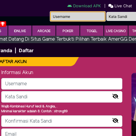
Download APK
Live Chat
O
S
IDNLIVE
ARCADE
POKER
TOGEL
LIVE CASINO
T
bukti Pilihan Terbaik AmerGG Dengan Banyak Bonus Sensasional:
randa
Daftar
AFTAR AKUN
Informasi Akun
Wajib Kombinasi Huruf kecil & Angka, .
Minimal karakter adalah 8. Contoh : strong89