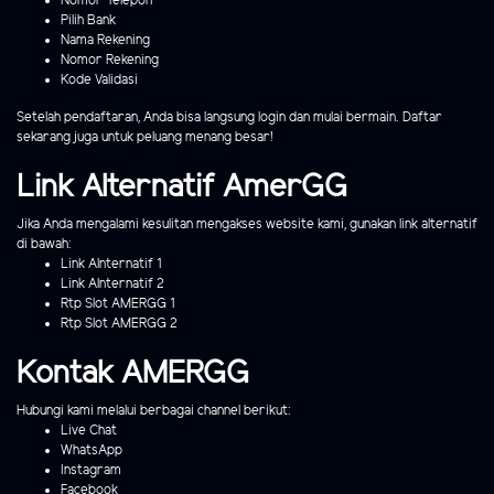
Nomor Telepon
Pilih Bank
Nama Rekening
Nomor Rekening
Kode Validasi
Setelah pendaftaran, Anda bisa langsung login dan mulai bermain. Daftar
sekarang juga untuk peluang menang besar!
Link Alternatif AmerGG
Jika Anda mengalami kesulitan mengakses website kami, gunakan link alternatif
di bawah:
Link Alnternatif 1
Link Alnternatif 2
Rtp Slot AMERGG 1
Rtp Slot AMERGG 2
Kontak AMERGG
Hubungi kami melalui berbagai channel berikut:
Live Chat
WhatsApp
Instagram
Facebook