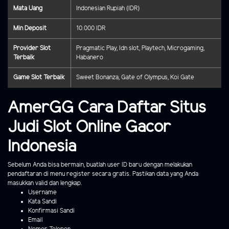
Mata Uang
Indonesian Rupiah (IDR)
Min Deposit
10.000 IDR
Provider Slot
Pragmatic Play, Idn slot, Playtech, Microgaming,
Terbaik
Habanero
Game Slot Terbaik
Sweet Bonanza, Gate of Olympus, Koi Gate
AmerGG Cara Daftar Situs
Judi Slot Online Gacor
Indonesia
Sebelum Anda bisa bermain, buatlah user ID baru dengan melakukan
pendaftaran di menu register secara gratis. Pastikan data yang Anda
masukkan valid dan lengkap.
Username
Kata Sandi
Konfirmasi Sandi
Email